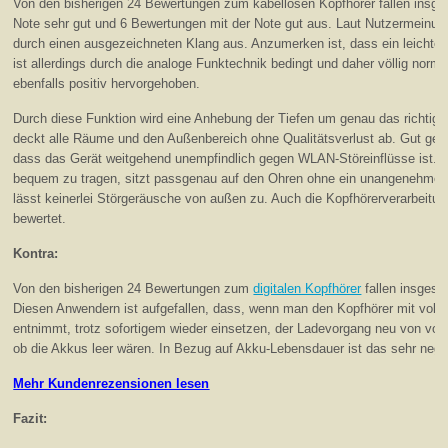
Von den bisherigen 24 Bewertungen zum kabellosen Kopfhörer fallen insg
Note sehr gut und 6 Bewertungen mit der Note gut aus. Laut Nutzermeinun
durch einen ausgezeichneten Klang aus. Anzumerken ist, dass ein leichtes
ist allerdings durch die analoge Funktechnik bedingt und daher völlig norm
ebenfalls positiv hervorgehoben.
Durch diese Funktion wird eine Anhebung der Tiefen um genau das richtig
deckt alle Räume und den Außenbereich ohne Qualitätsverlust ab. Gut gefä
dass das Gerät weitgehend unempfindlich gegen WLAN-Störeinflüsse ist. D
bequem zu tragen, sitzt passgenau auf den Ohren ohne ein unangenehme
lässt keinerlei Störgeräusche von außen zu. Auch die Kopfhörerverarbeitung
bewertet.
Kontra:
Von den bisherigen 24 Bewertungen zum
digitalen Kopfhörer
fallen insgesa
Diesen Anwendern ist aufgefallen, dass, wenn man den Kopfhörer mit voll
entnimmt, trotz sofortigem wieder einsetzen, der Ladevorgang neu von vorn
ob die Akkus leer wären. In Bezug auf Akku-Lebensdauer ist das sehr nega
Mehr Kundenrezensionen lesen
Fazit: