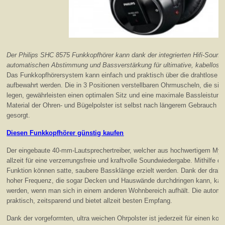
Der Philips SHC 8575 Funkkopfhörer kann dank der integrierten Hifi-Soun
automatischen Abstimmung und Bassverstärkung für ultimative, kabellose 
Das Funkkopfhörersystem kann einfach und praktisch über die drahtlose L
aufbewahrt werden. Die in 3 Positionen verstellbaren Ohrmuscheln, die sic
legen, gewährleisten einen optimalen Sitz und eine maximale Bassleistung
Material der Ohren- und Bügelpolster ist selbst nach längerem Gebrauch f
gesorgt.
Diesen Funkkopfhörer günstig kaufen
Der eingebaute 40-mm-Lautsprechertreiber, welcher aus hochwertigem Myla
allzeit für eine verzerrungsfreie und kraftvolle Soundwiedergabe. Mithilfe d
Funktion können satte, saubere Bassklänge erzielt werden. Dank der drah
hoher Frequenz, die sogar Decken und Hauswände durchdringen kann, kan
werden, wenn man sich in einem anderen Wohnbereich aufhält. Die automa
praktisch, zeitsparend und bietet allzeit besten Empfang.
Dank der vorgeformten, ultra weichen Ohrpolster ist jederzeit für einen ko