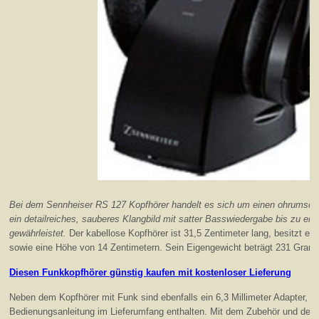
Bei dem Sennheiser RS 127 Kopfhörer handelt es sich um einen ohrumschl
ein detailreiches, sauberes Klangbild mit satter Basswiedergabe bis zu ei
gewährleistet.
Der kabellose Kopfhörer ist 31,5 Zentimeter lang, besitzt ei
sowie eine Höhe von 14 Zentimetern. Sein Eigengewicht beträgt 231 Gram
Diesen Funkkopfhörer günstig kaufen mit kostenloser Lieferung
Neben dem Kopfhörer mit Funk sind ebenfalls ein 6,3 Millimeter Adapter, ei
Bedienungsanleitung im Lieferumfang enthalten. Mit dem Zubehör und der