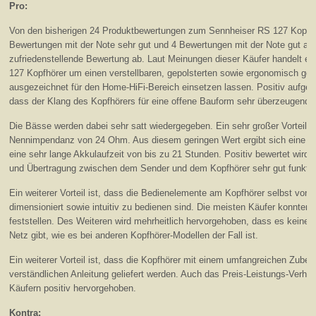
Pro:
Von den bisherigen 24 Produktbewertungen zum Sennheiser RS 127 Kopfhö
Bewertungen mit der Note sehr gut und 4 Bewertungen mit der Note gut aus
zufriedenstellende Bewertung ab. Laut Meinungen dieser Käufer handelt e
127 Kopfhörer um einen verstellbaren, gepolsterten sowie ergonomisch gef
ausgezeichnet für den Home-HiFi-Bereich einsetzen lassen. Positiv aufgefa
dass der Klang des Kopfhörers für eine offene Bauform sehr überzeugend i
Die Bässe werden dabei sehr satt wiedergegeben. Ein sehr großer Vorteil di
Nennimpendanz von 24 Ohm. Aus diesem geringen Wert ergibt sich eine nie
eine sehr lange Akkulaufzeit von bis zu 21 Stunden. Positiv bewertet wird 
und Übertragung zwischen dem Sender und dem Kopfhörer sehr gut funktion
Ein weiterer Vorteil ist, dass die Bedienelemente am Kopfhörer selbst von 
dimensioniert sowie intuitiv zu bedienen sind. Die meisten Käufer konnte
feststellen. Des Weiteren wird mehrheitlich hervorgehoben, dass es kein
Netz gibt, wie es bei anderen Kopfhörer-Modellen der Fall ist.
Ein weiterer Vorteil ist, dass die Kopfhörer mit einem umfangreichen Zubehö
verständlichen Anleitung geliefert werden. Auch das Preis-Leistungs-Verhäl
Käufern positiv hervorgehoben.
Kontra: